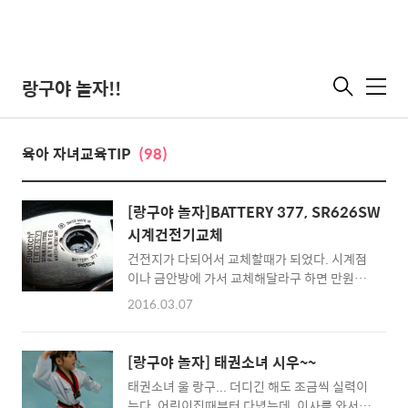
랑구야 놀자!!
메
뉴
육아 자녀교육TIP
(98)
[랑구야 놀자]BATTERY 377, SR626SW
시계건전기교체
건전지가 다되어서 교체할때가 되었다. 시계점
이나 금안방에 가서 교체해달라구 하면 만원정
도 달라고 한다. 배터리값은 1000원도 안할텐
2016.03.07
데.. ㅠ.ㅠ 건전지 구입해서 교체해야겠다. 그나
저나 이시계 오래썼다. 오래사요했다기보다는
편하게 막썼다.. 시골에가서 일할때 좋다.
[랑구야 놀자] 태권소녀 시우~~
태권소녀 울 랑구... 더디긴 해도 조금씩 실력이
는다. 어린이집때부터 다녔는데. 이사를 와서