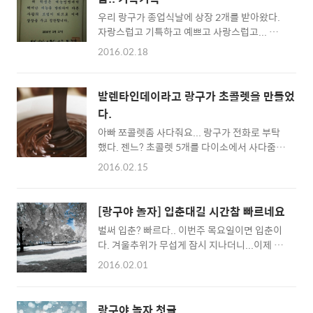
우리 랑구가 종업식날에 상장 2개를 받아왔다.
자랑스럽고 기특하고 예쁘고 사랑스럽고... ㅎ
ㅎㅎ 딸바보 예능상과 독서상 학기말에 학업우
2016.02.18
수상도 받았고.. 참 대견하다. 나는 초등학교때
상이라곤 6년개근상하고 졸업식때 우등상 받은
게 전부였던거 같은데.. 랑구는 2학년까지 10개
발렌타인데이라고 랑구가 초콜렛을 만들었
정도 받은거 같다. 아무리 요즘 상장을 남발한다
다.
해도.. 기특하기만하다. 이대로만 장하게 커다
아빠 쪼콜렛좀 사다줘요... 랑구가 전화로 부탁
오 시우야.
했다. 젠느? 초콜렛 5개를 다이소에서 사다줌..
뭐하나 봤더니.. 초콜렛을 다 작게 자르더니 중
2016.02.15
탕으로 녹인다.. 그리곤 집에있는 아몬드를 종
이컵에 투하!!! 종이컵에 녹인 초코렛시럽을 붓
는다... 끝? 그리곤 냉동실에서 잠시 굳히더니
[랑구야 놀자] 입춘대길 시간참 빠르네요
동생보구 먹으란다.. 헐~~~ 그냥 내가 딱 봐도
벌써 입춘? 빠르다.. 이번주 목요일이면 입춘이
이빨 나가게 생겼다... 초콜렛 두께가 장난이 아
다. 겨울추위가 무섭게 잠시 지나더니...이제 봄
니다... 시우야~~ 그거 친구한테 줄꺼니? 그렇
이 오는군.. 아 올겨울은 유난히도 이상했던것
단다.. 아빠가 보기엔 그거먹다 친구이빨 나가
2016.02.01
같다.. 춥지도 않고 비도많이 왔었고. 눈은 별루
겠다. 낼 가져가기전에 아빠가 칼로 잘라서 줄
안오고..
께... ㅎㅎ 아침에 잘라서 봉지에 넣어주니 신나
게 가져간다.. ㅋㅋ
랑구야 놀자 첫글