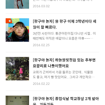
도장을 옮겼다. 잘 적응을해서 다행이다. 오늘
2016.03.02
새로운 학년에 올라가서 새로운 친구들과 새로
운 담임선생님을 만났을텐데... 돌봄교실도 없
어서.. 걱정했는데 잘 도착했다고 전화를 해주
[랑구야 놀자] 울 랑구 이제 3학년이다 세
니 이뿌다... 태권소녀 시우~~ 사랑해
월이 참 빠르다.
3년전 사진이다. 통큰어린이집 다니던 시절.. 이
때만해도 아직은 애같더니 요즘은 아휴~~~사
춘기인가보다. 엄마하고, 나하고 티격태격한다.
2016.02.25
특히 엄마하고 자주 다툰다..ㅎㅎ 이녀석 집중
력이 좀 모자라서 걱정인데 앞으로 잘하겠지..
그래도 효녀딸이고 손재주도 뛰어나다. 오늘 아
[랑구야 놀자] 하늘물빛정원 있는 추부면
침에는 옆집 아저씨가 우리 아이들 인사 잘한다
요광리로 나들이했어요
고 칭찬을 한다. 예전에 내가 우리 아이들한테
교회가 근처라서 가끔 들르는 곳인데.. 식물원
너네가 인사를 잘하면 엄마 아빠가 교육 잘시켰
도 좋고, 여기 빵 맛있어요.. 그리구 개인적으로
다고 칭찬한다 했더니 오늘 딱 그말이 생각났는
불가마 추천합니다. 시설좋은 불가마를 상상하
지 우리 시우가 날 보고 씽끗 웃는다.. ㅎㅎ 사랑
2016.02.22
신다면 NO!! 여기는 진짜 숯을 만들고 그안에
스런 우리아이들. 건강하게만 자라다오.
들어가는 오리지널 불가마라는 사실 초고온은
들어가면 몸이 다 타들어 가는 듯한 느낌입니다.
[랑구야 놀자] 종업식날 학교장상 2개 받아
한번 경험해 보고 싶으신 분들은 가보셔요.
옴.. 기특기특