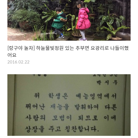
[랑구야 놀자] 하늘물빛정원 있는 추부면 요광리로 나들이했
어요
2016.02.22