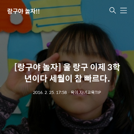
랑구야 놀자!!
메
뉴
[랑구야 놀자] 울 랑구 이제 3학
년이다 세월이 참 빠르다.
2016. 2. 25. 17:58
ㆍ
육아 자녀교육TIP