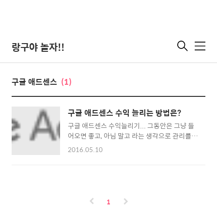
랑구야 놀자!!
메
뉴
구글 애드센스
(1)
구글 애드센스 수익 늘리는 방법은?
구글 애드센스 수익늘리기... 그동안은 그냥 들
어오면 좋고, 아님 말고 라는 생각으로 관리를
소홀했는데 이제 본격적으로 해봐야겠다. 일단
2016.05.10
올해안으로 월 수익 1,000＄를 목표로 하자...
ㅎㅎㅎ 생각만해도 기분이 좋아진다. 수익을 늘
리기 위해서는 우선 포탈에서 노출이 잘되어야
할것이다. 네이버가 우리나라 포탈의 갑이니..
네이버에서 양질의 포스팅을 통한 검색노출을
1
통한 수익증가가 우선목표다. 근데 요즘 네이버