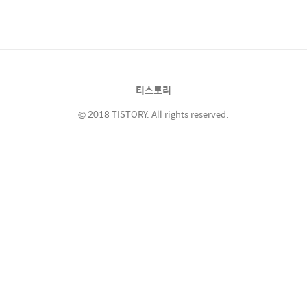
블로그검색이 영 시원치 않다. 애드센스 스쿨카
페에도 가입을 해서 노하우를 배워봐야겠다. 월
급빼고 다오르는 세상. 아~~~ 이제 뭔가 다른
방법이 필요할때다.
티스토리
© 2018 TISTORY. All rights reserved.