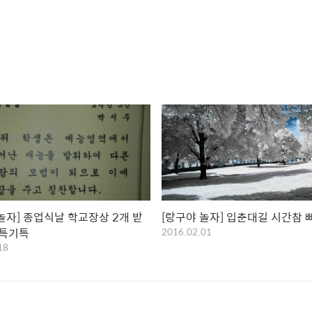
놀자] 종업식날 학교장상 2개 받
[랑구야 놀자] 입춘대길 시간참
기특기특
2016.02.01
18