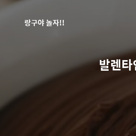
랑구야 놀자!!
발렌타