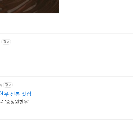
광고
4
광고
한우 전통 맛집
로 '승정원한우'