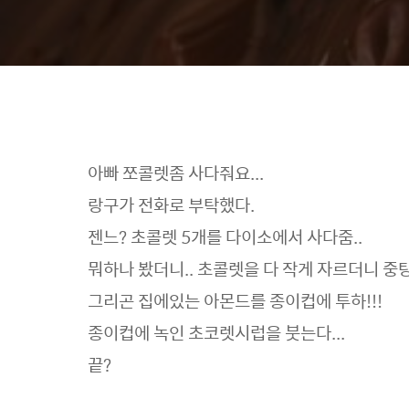
아빠 쪼콜렛좀 사다줘요...
랑구가 전화로 부탁했다.
젠느? 초콜렛 5개를 다이소에서 사다줌..
뭐하나 봤더니.. 초콜렛을 다 작게 자르더니 중탕
그리곤 집에있는 아몬드를 종이컵에 투하!!!
종이컵에 녹인 초코렛시럽을 붓는다...
끝?