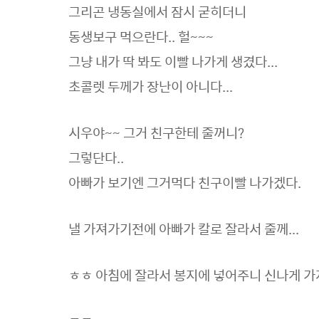
그리곤 냉동실에서 잠시 굳히더니
동생보구 먹으란다.. 헐~~~
그냥 내가 딱 봐도 이빨 나가게 생겼다...
초콜렛 두께가 장난이 아니다...
시우야~~ 그거 친구한테 줄꺼니?
그렇단다..
아빠가 보기엔 그거먹다 친구이빨 나가겠다.
낼 가져가기전에 아빠가 칼로 잘라서 줄께...
ㅎㅎ 아침에 잘라서 봉지에 넣어주니 신나게 가