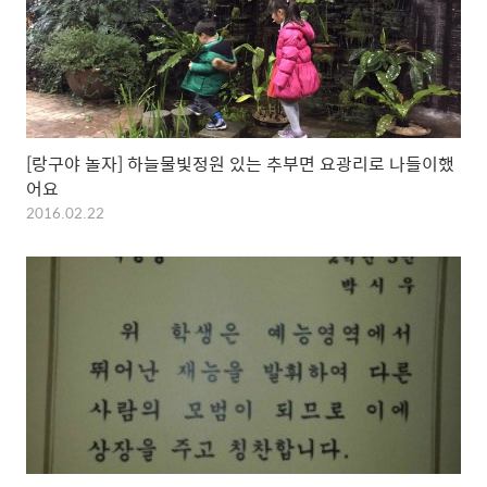
[랑구야 놀자] 하늘물빛정원 있는 추부면 요광리로 나들이했
어요
2016.02.22