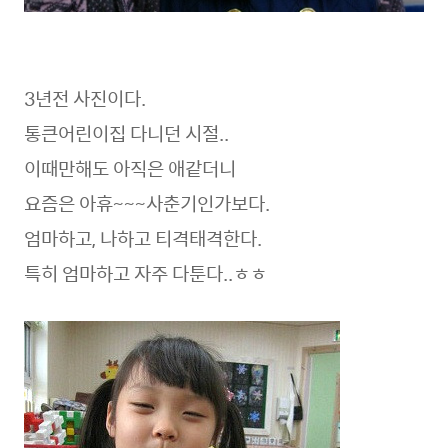
3년전 사진이다.
통큰어린이집 다니던 시절..
이때만해도 아직은 애같더니
요즘은 아휴~~~사춘기인가보다.
엄마하고, 나하고 티격태격한다.
특히 엄마하고 자주 다툰다..ㅎㅎ