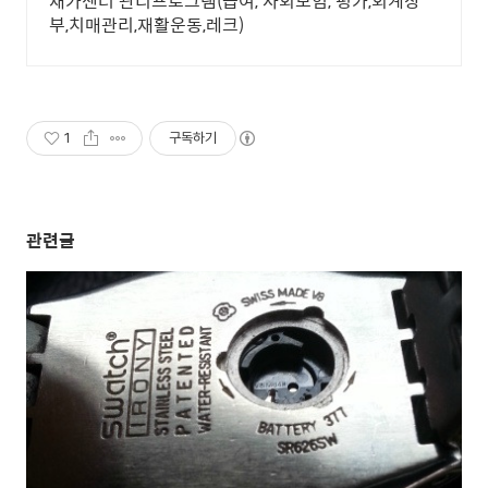
재가센터 관리프로그램(급여, 사회보험, 평가,회계장
부,치매관리,재활운동,레크)
1
구독하기
관련글