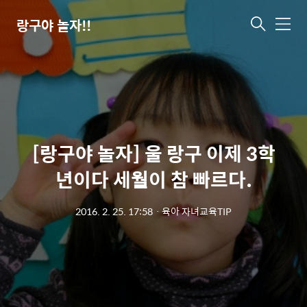
랑구야 놀자!!
메
뉴
[랑구야 놀자] 울 랑구 이제 3학
년이다 세월이 참 빠르다.
2016. 2. 25. 17:58
ㆍ
육아 자녀교육TIP