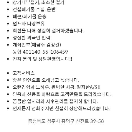
상가내부철거, 소소한 철거
건설폐기물 수집, 운반
폐콘/폐기물 운송
덤프차 다량보유
최선을 다해 성실히 철거하겠습니다.
성실한 외국인 인력
계좌번호(예금주 김정길)
농협 401140-56-106459
견적 문의 및 상담환영합니다!!
고객서비스
좋은 인연으로 오래남고 싶습니다.
오랜경험과 노하우, 완벽한 시공, 철저한A/S!!
믿음과 신용을 바탕으로 고객만족을 드리겠습니다.
꼼꼼한 일처리와 사후관리를 철저히 합니다.
언제든지 전화주시면 친절히 상담해드리겠습니다.
충청북도 청주시 흥덕구 신전로 39-58