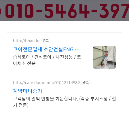
http://hoan.kr
광고
코아전문업체 호안건설ENG 코
아/컷팅/전문
습식코아 / 건식코아 / 내진성능 / 코
아채취 전문
http://cafe.daum.net/01052114989
광고
계양미니중기
고객님의 일익 번창을 기원합니다. (각종 부지조성 / 철
거 전문)