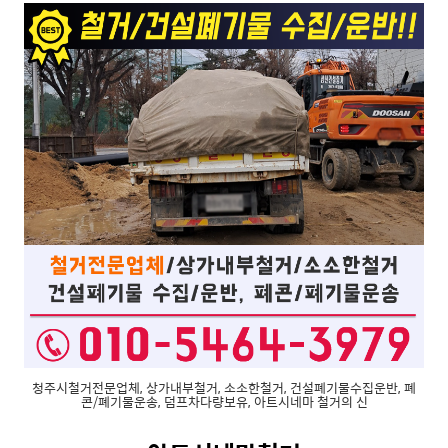
청주시철거전문업체, 상가내부철거, 소소한철거, 건설폐기물수집운반, 폐
콘/폐기물운송, 덤프차다량보유, 아트시네마 철거의 신