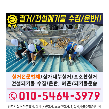
청주시철거전문업체, 상가내부철거, 소소한철거, 건설폐기물수집운반, 폐