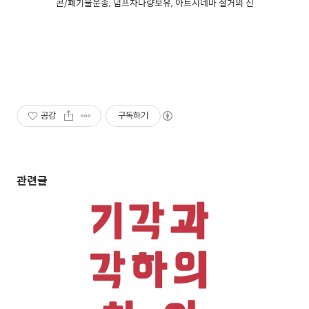
콘/폐기물운송, 덤프차다량보유, 아트시네마 철거의 신
공감
구독하기
관련글