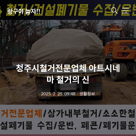
랑구야 놀자!!
메
뉴
청주시철거전문업체 아트시네
마 철거의 신
2025. 2. 25. 09:48
ㆍ
생활정보