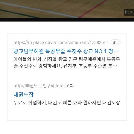
https://m.place.naver.com/restaurant/17282546
광고
29
광교팀무예원 특공무술 주짓수 광교 NO.1 명문
인기도장
아이들의 변화, 성장을 광교 명문 팀무예원에서 특공무
술 주짓수로 경험하세요. 유치부, 초등부 수준별 분리
수업, 경찰가산점 정식인증 체육관
http://태권도.구인구직.info
광고
태권도잡
무료로 취업하기, 태권도 빠른 효과 원하시면 태권도잡