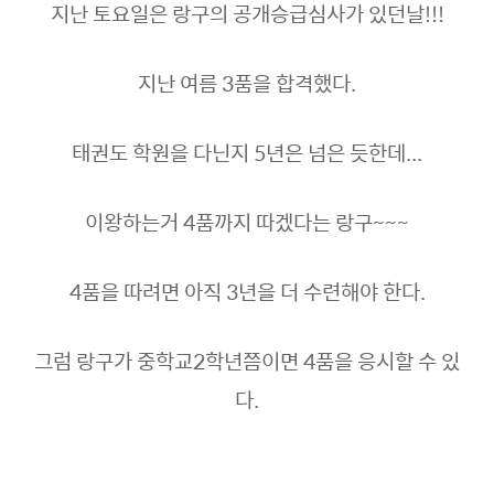
지난 토요일은 랑구의 공개승급심사가 있던날!!!
지난 여름
3품을 합격했다.
태권도 학원을 다닌지 5
년은 넘은
듯한데...
이왕하는거 4품까지 따겠다는 랑구~~~
4품을 따려면 아직 3년을 더 수련해야 한다.
그럼 랑구가 중학교2학년쯤이면 4품을 응시할 수 있
다.