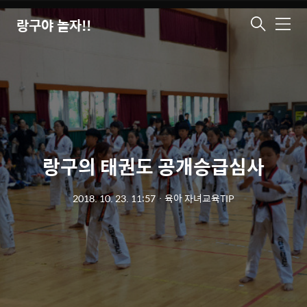
랑구야 놀자!!
메
뉴
랑구의 태권도 공개승급심사
2018. 10. 23. 11:57
ㆍ
육아 자녀교육TIP