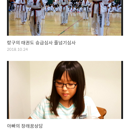
랑구의 태권도 승급심사 줄넘기심사
2018.10.24
아빠의 장래꿈상담