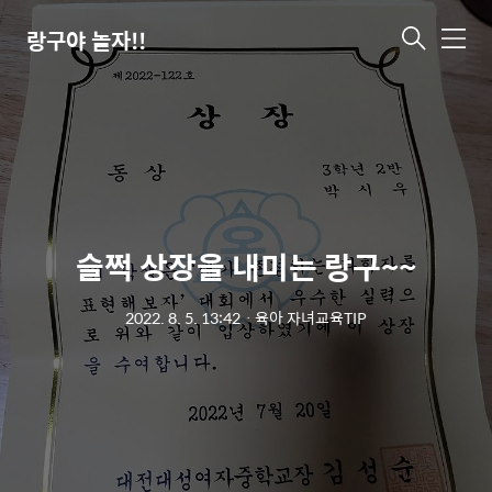
랑구야 놀자!!
메
뉴
슬쩍 상장을 내미는 랑구~~
2022. 8. 5. 13:42
ㆍ
육아 자녀교육TIP