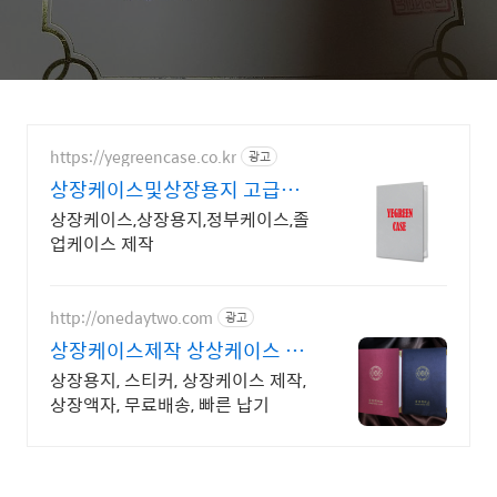
https://yegreencase.co.kr
광고
상장케이스및상장용지 고급스
러운 차별화된 디자인
상장케이스,상장용지,정부케이스,졸
업케이스 제작
http://onedaytwo.com
광고
상장케이스제작 상상케이스 상
장용지 제작 전문
상장용지, 스티커, 상장케이스 제작,
상장액자, 무료배송, 빠른 납기