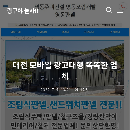
랑구야 놀자!!
메
뉴
대전 모바일 광고대행 똑똑한 업
체
2022. 7. 4. 10:21
ㆍ
생활정보