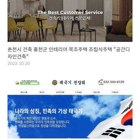
춘천시 건축 홍천군 인테리어 목조주택 조립식주택 "공간디
자인건축"
2022.10.20